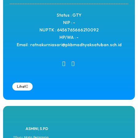
Status : GTY
NIP : -
NUPTK : 6456765666210092
HP/WA : -
Email : ratnakurniasari@pkbmadhyaksatuban.sch.id
Lihat
ASMINI, S.PD
Guru Mata Pelajaran