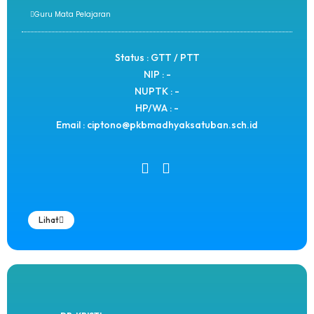
Guru Mata Pelajaran
Status : GTT / PTT
NIP : -
NUPTK : -
HP/WA : -
Email : ciptono@pkbmadhyaksatuban.sch.id
Lihat