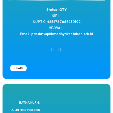
Status : GTY
NIP : -
NUPTK : 4654767668230192
HP/WA : -
Email : parsiati@pkbmadhyaksatuban.sch.id
Lihat
RATNA KURN...
Guru Mata Pelajaran