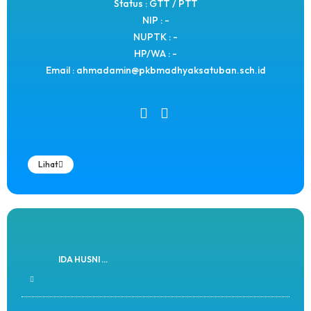
Status : GTT / PTT
NIP : -
NUPTK : -
HP/WA : -
Email : ahmadamin@pkbmadhyaksatuban.sch.id
Lihat
IDA HUSNI ...