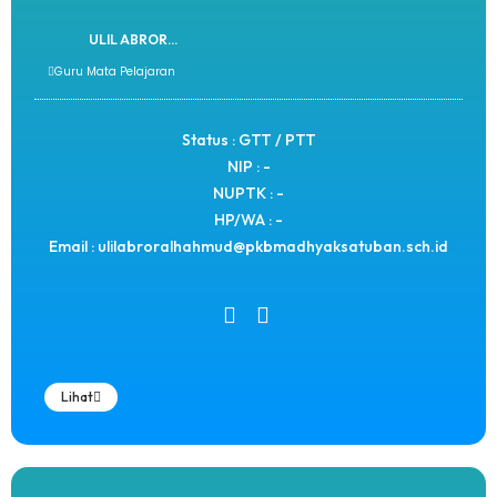
ULIL ABROR...
Guru Mata Pelajaran
Status : GTT / PTT
NIP : -
NUPTK : -
HP/WA : -
Email : ulilabroralhahmud@pkbmadhyaksatuban.sch.id
Lihat