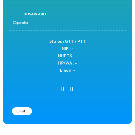
HUSAIN ABD...
Operator
Status : GTT / PTT
NIP : -
NUPTK : -
HP/WA : -
Email : -
Lihat