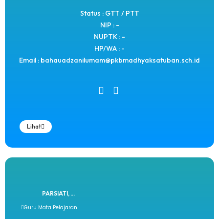
Status : GTT / PTT
NIP : -
NUPTK : -
HP/WA : -
Email : bahauadzanilumam@pkbmadhyaksatuban.sch.id
Lihat
PARSIATI, ...
Guru Mata Pelajaran