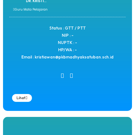
DR. KRISTI...
Guru Mata Pelajaran
Status : GTT / PTT
NIP : -
NUPTK : -
HP/WA : -
Email : kristiawan@pkbmadhyaksatuban.sch.id
Lihat