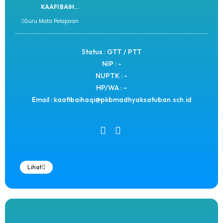
KAAFI BAIH...
Guru Mata Pelajaran
Status : GTT / PTT
NIP : -
NUPTK : -
HP/WA : -
Email : kaafibaihaqi@pkbmadhyaksatuban.sch.id
Lihat