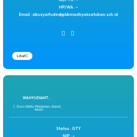
HP/WA : -
Email : abusyaifudin@pkbmadhyaksatuban.sch.id
Lihat
WAHYUDIANT...
Guru Mata Pelajaran, Koord.
Kelas
Status : GTY
NIP : -