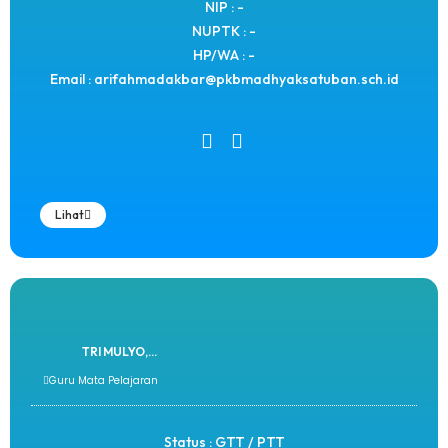
NIP : -
NUPTK : -
HP/WA : -
Email : arifahmadakbar@pkbmadhyaksatuban.sch.id
Lihat
TRI MULYO,...
Guru Mata Pelajaran
Status : GTT / PTT