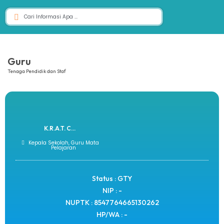
Guru
Tenaga Pendidik dan Staf
K.R.A.T. C...
Kepala Sekolah, Guru Mata
Pelajaran
Status : GTY
NIP : -
NUPTK : 8547764665130262
HP/WA : -