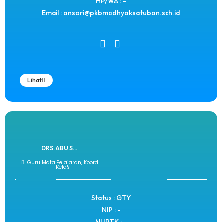
HP/WA : -
Email : ansori@pkbmadhyaksatuban.sch.id
Lihat
DRS. ABU S...
Guru Mata Pelajaran, Koord.
Kelas
Status : GTY
NIP : -
NUPTK : -