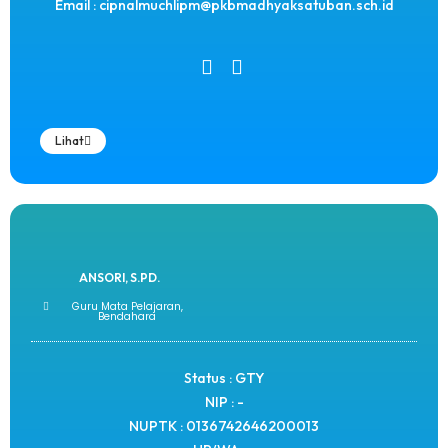
Email : cipnalmuchlipm@pkbmadhyaksatuban.sch.id
Lihat
ANSORI, S.PD.
Guru Mata Pelajaran,
Bendahara
Status : GTY
NIP : -
NUPTK : 0136742646200013