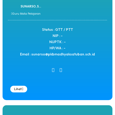
SUNARSO, S...
Guru Mata Pelajaran
Status : GTT / PTT
NIP : -
NUPTK : -
HP/WA : -
Email : sunarso@pkbmadhyaksatuban.sch.id
Lihat