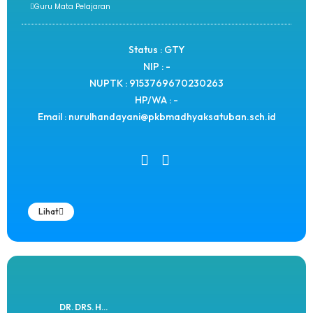
Guru Mata Pelajaran
Status : GTY
NIP : -
NUPTK : 9153769670230263
HP/WA : -
Email : nurulhandayani@pkbmadhyaksatuban.sch.id
Lihat
DR. DRS. H...