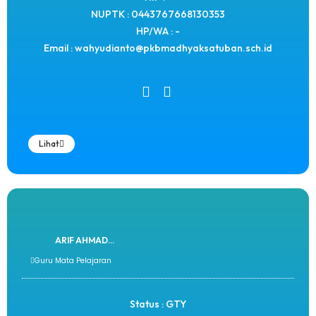
NUPTK : 0443767668130353
HP/WA : -
Email : wahyudianto@pkbmadhyaksatuban.sch.id
Lihat
ARIF AHMAD...
Guru Mata Pelajaran
Status : GTY