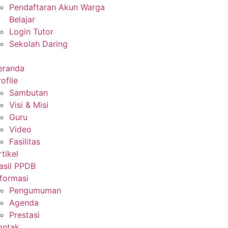
Pendaftaran Akun Warga
Belajar
Login Tutor
Sekolah Daring
eranda
ofile
Sambutan
Visi & Misi
Guru
Video
Fasilitas
rtikel
asil PPDB
nformasi
Pengumuman
Agenda
Prestasi
ontak