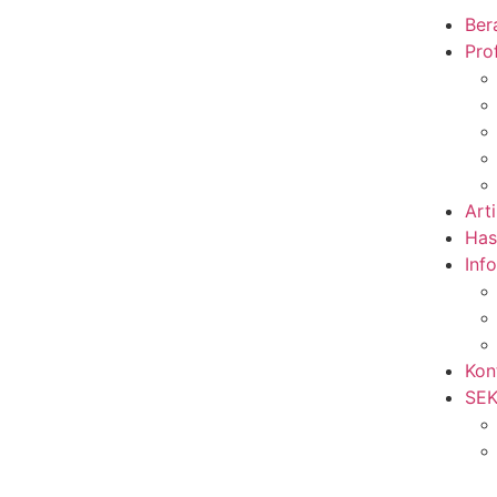
Ber
Prof
Arti
Has
Inf
Kon
SE