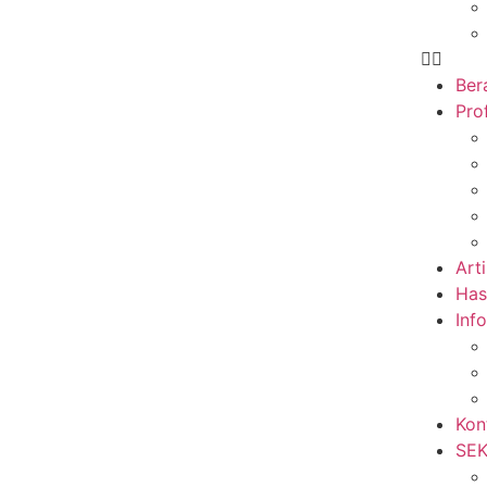
Ber
Prof
Arti
Has
Inf
Kon
SE