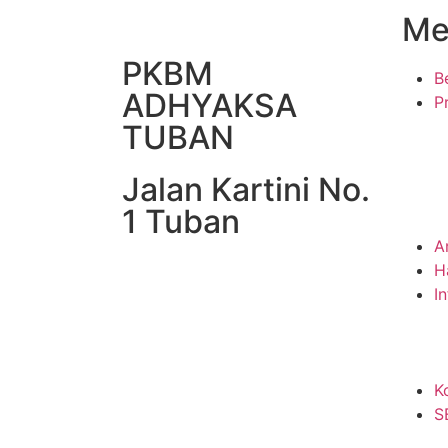
Me
PKBM
B
ADHYAKSA
Pr
TUBAN
Jalan Kartini No.
1 Tuban
A
H
I
K
S