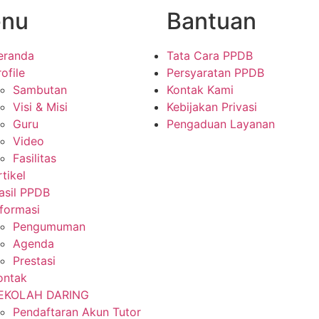
nu
Bantuan
eranda
Tata Cara PPDB
ofile
Persyaratan PPDB
Sambutan
Kontak Kami
Visi & Misi
Kebijakan Privasi
Guru
Pengaduan Layanan
Video
Fasilitas
rtikel
asil PPDB
nformasi
Pengumuman
Agenda
Prestasi
ontak
EKOLAH DARING
Pendaftaran Akun Tutor