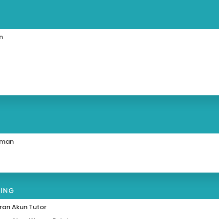
n
i
uman
RING
ran Akun Tutor