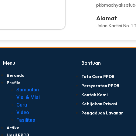
pkbmadhyaksatub
Alamat
Jalan Kartini No. 1
Menu
Bantuan
Beranda
Tata Cara PPDB
Profile
Persyaratan PPDB
Sambutan
Kontak Kami
Visi & Misi
Kebijakan Privasi
Guru
Video
Pengaduan Layanan
Fasilitas
Artikel
Hasil PPDB