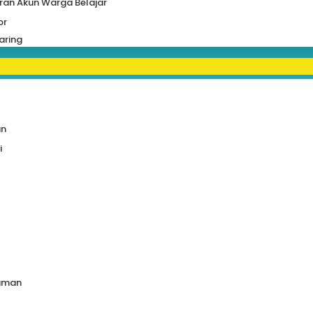
ran Akun Warga Belajar
or
aring
an
i
uman