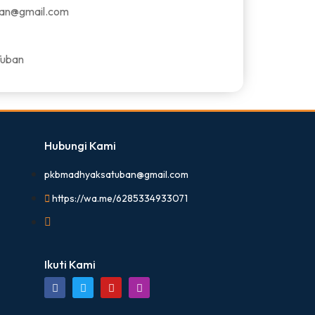
an@gmail.com
 Tuban
Hubungi Kami
pkbmadhyaksatuban@gmail.com
https://wa.me/6285334933071
Ikuti Kami