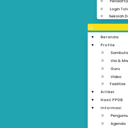
Pendafta
Login Tut
Sekolah D
Beranda
Profile
Sambut
Visi & Mis
Guru
Video
Fasilitas
Artikel
Hasil PPDB
Informasi
Pengum
Agenda