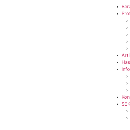
Ber
Prof
Arti
Has
Inf
Kon
SE