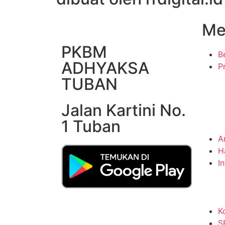
Me
PKBM
B
ADHYAKSA
Pr
TUBAN
Jalan Kartini No.
1 Tuban
A
H
I
K
S