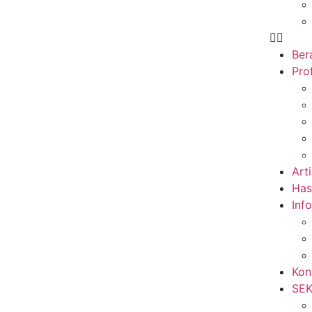
Ber
Prof
Arti
Has
Inf
Kon
SE