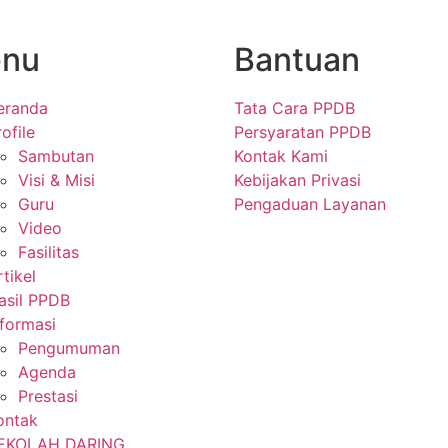
nu
Bantuan
eranda
Tata Cara PPDB
ofile
Persyaratan PPDB
Sambutan
Kontak Kami
Visi & Misi
Kebijakan Privasi
Guru
Pengaduan Layanan
Video
Fasilitas
rtikel
asil PPDB
nformasi
Pengumuman
Agenda
Prestasi
ontak
EKOLAH DARING