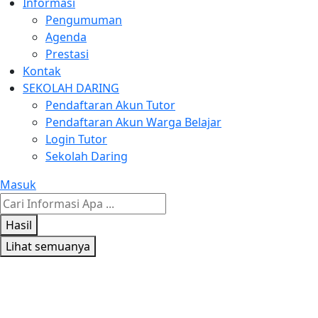
Informasi
Pengumuman
Agenda
Prestasi
Kontak
SEKOLAH DARING
Pendaftaran Akun Tutor
Pendaftaran Akun Warga Belajar
Login Tutor
Sekolah Daring
Masuk
Search
...
Hasil
Lihat semuanya