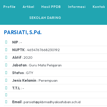
Profile
Artikel
Hasil PPDB
Informasi
Kontak
SEKOLAH DARING
PARSIATI, S.Pd.
NIP
: -
NUPTK
: 4654767668230192
Aktif
: 2020
Jabatan
: Guru Mata Pelajaran
Status
: GTY
Jenis Kelamin
: Perempuan
T.T.L
: -
Email
: parsiati@pkbmadhyaksatuban.sch.id