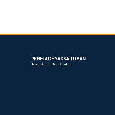
dibuat oleh rrdigital.id
PKBM ADHYAKSA TUBAN
Jalan Kartini No. 1 Tuban