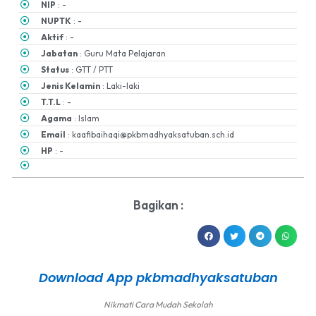
NIP
: -
NUPTK
: -
Aktif
: -
Jabatan
: Guru Mata Pelajaran
Status
: GTT / PTT
Jenis Kelamin
: Laki-laki
T.T.L
: -
Agama
: Islam
Email
: kaafibaihaqi@pkbmadhyaksatuban.sch.id
HP
: -
Bagikan :
Download App pkbmadhyaksatuban
Nikmati Cara Mudah Sekolah