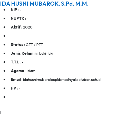
IDA HUSNI MUBAROK, S.Pd. M.M.
NIP
: -
NUPTK
: -
Aktif
: 2020
Status
: GTT / PTT
Jenis Kelamin
: Laki-laki
T.T.L
: -
Agama
: Islam
Email
: idahusnimubarok@pkbmadhyaksatuban.sch.id
HP
: -