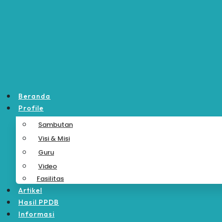
Skip
to
content
Beranda
Profile
Sambutan
Visi & Misi
Guru
Video
Fasilitas
Artikel
Hasil PPDB
Informasi