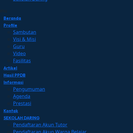
enu
Beranda
Profile
Sambutan
Visi & Misi
Guru
Video
Fasilitas
Artikel
Hasil PPDB
Informasi
Pengumuman
Agenda
Prestasi
Kontak
SEKOLAH DARING
Pendaftaran Akun Tutor
Pendaftaran Akun Warga Belajar