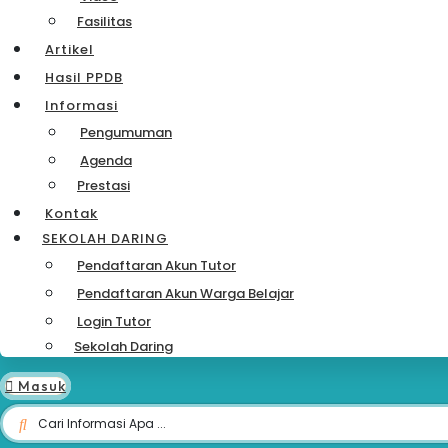
Fasilitas
Artikel
Hasil PPDB
Informasi
Pengumuman
Agenda
Prestasi
Kontak
SEKOLAH DARING
Pendaftaran Akun Tutor
Pendaftaran Akun Warga Belajar
Login Tutor
Sekolah Daring
Masuk
Search
...