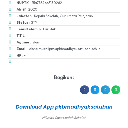
NUPTK
: 8547764665130262
Aktif
: 2020
Jabatan
: Kepala Sekolah, Guru Mata Pelajaran
Status
: GTY
Jenis Kelamin
: Laki-laki
T.T.L
: -
Agama
: Islam
Email
: cipnalmuchlipm@pkbmadhyaksatuban.sch.id
HP
: -
Bagikan :
Download App pkbmadhyaksatuban
Nikmati Cara Mudah Sekolah