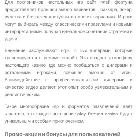
Для поклонников настольных игр сайт плей фортуна
предоставляет большой выбор вариантов: , баккара, покер,
рулетка и блэкджек доступны во многих вариациях. Игроки
могут выбирать между классическими правилами и новыми
интерпретациями, получая идеальное сочетание стратегии и
удачи.
Внимание заслуживают игры с live-дилерами, которые
транслируются в режиме онлайн. Это создает атмосферу
настоящего казино, где можно пообщаться с дилерами и
остальными игроками, повышая эмоции от игры.
Взаимодействие с профессиональными дилерами и
качество видео делают этот опыт особо увлекательным и
реалистическим.
Такое многообразие игр и форматов развлечений даёт
гарантию, что каждое посещение play fortuna casino будет
уникальным и особым приключением.
Промо-акции и бонусы для пользователей