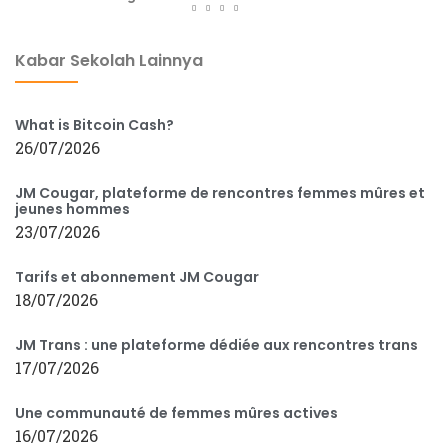
dibuat oleh rrdigital.id
Kabar Sekolah Lainnya
What is Bitcoin Cash?
26/07/2026
JM Cougar, plateforme de rencontres femmes mûres et
jeunes hommes
23/07/2026
Tarifs et abonnement JM Cougar
18/07/2026
JM Trans : une plateforme dédiée aux rencontres trans
17/07/2026
Une communauté de femmes mûres actives
16/07/2026