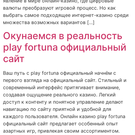
явление в мире онлайн-казино, где цифровые
валюты преобразуют игровой процесс. Но как
выбрать самое подходящее интернет-казино среди
множества возможных вариантов […]
Окунаемся в реальность
play fortuna официальный
сайт
Ваш путь с play fortuna официальный начнём с
первого взгляда на официальный сайт. Стильный и
современный интерфейс притягивает внимание,
создавая ощущение реального казино. Легкий
доступ к контенту и понятное управление делают
навигацию по сайту приятной и удобной для
каждого пользователя. Онлайн казино play fortuna
официальный сайт предлагает особенный опыт
азартных игр, привлекая своим ассортиментом.