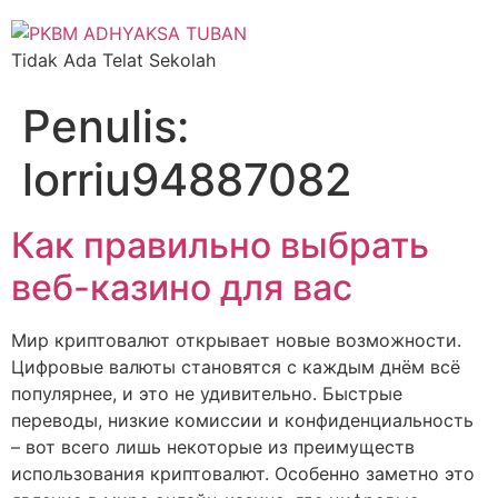
Tidak Ada Telat Sekolah
Penulis:
lorriu94887082
Как правильно выбрать
веб-казино для вас
Мир криптовалют открывает новые возможности.
Цифровые валюты становятся с каждым днём всё
популярнее, и это не удивительно. Быстрые
переводы, низкие комиссии и конфиденциальность
– вот всего лишь некоторые из преимуществ
использования криптовалют. Особенно заметно это