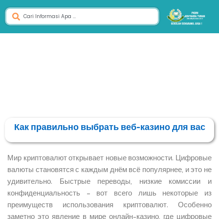
Как правильно выбрать веб-казино для вас
Мир криптовалют открывает новые возможности. Цифровые
валюты становятся с каждым днём всё популярнее, и это не
удивительно. Быстрые переводы, низкие комиссии и
конфиденциальность – вот всего лишь некоторые из
преимуществ использования криптовалют. Особенно
заметно это явление в мире онлайн-казино, где цифровые