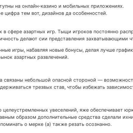
тупны на онлайн-казино и мобильных приложениях.
е цифра тем вот, дизайнов да особенностей.
к в сфере азартных игр. Тыщи игроков постоянно распр
гичность делают сии представления захватывающими ч
нные игры, набавляя новые бонусы, делая лучше графи
рынок азартных развлечений.
лпа связаны небольшой опасной стороной — возможност
держиваться трезвых став, чтобы избежать зависимос
р целеустремленных увеселений, яже обеспечивает юр
 равным образом дополнительные средства сделали их
поминать о мерке (а) также резать осознанно.