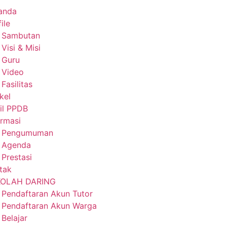
anda
ile
Sambutan
Visi & Misi
Guru
Video
Fasilitas
kel
il PPDB
ormasi
Pengumuman
Agenda
Prestasi
tak
KOLAH DARING
Pendaftaran Akun Tutor
Pendaftaran Akun Warga
Belajar