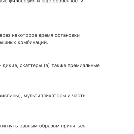
ные философия и еще особенности.
Через некоторое время остановки
рышных комбинаций.
 дикие, скаттеры (а) также премиальные
риспины), мультипликаторы и часть
тигнуть равным образом приняться