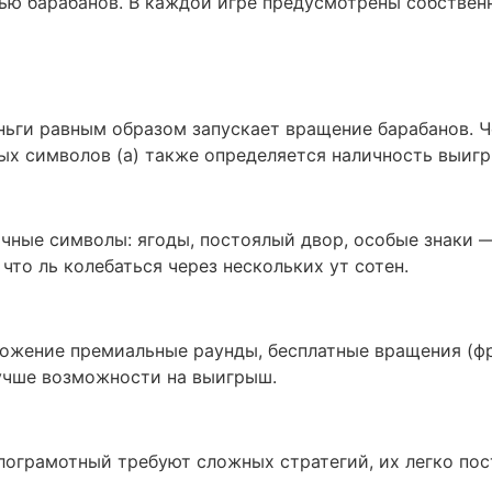
ью барабанов. В каждой игре предусмотрены собствен
ньги равным образом запускает вращение барабанов. 
ых символов (а) также определяется наличность выиг
чные символы: ягоды, постоялый двор, особые знаки —
то ль колебаться через нескольких ут сотен.
дложение премиальные раунды, бесплатные вращения (ф
учше возможности на выигрыш.
лограмотный требуют сложных стратегий, их легко пос