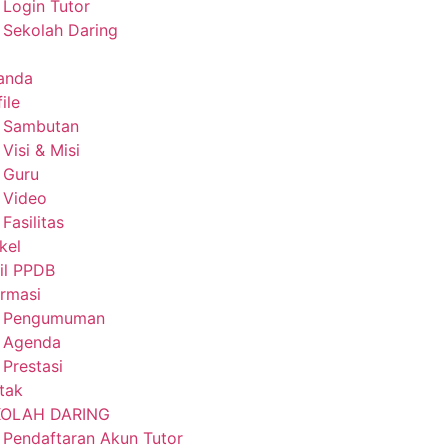
Login Tutor
Sekolah Daring
anda
ile
Sambutan
Visi & Misi
Guru
Video
Fasilitas
kel
il PPDB
ormasi
Pengumuman
Agenda
Prestasi
tak
KOLAH DARING
Pendaftaran Akun Tutor