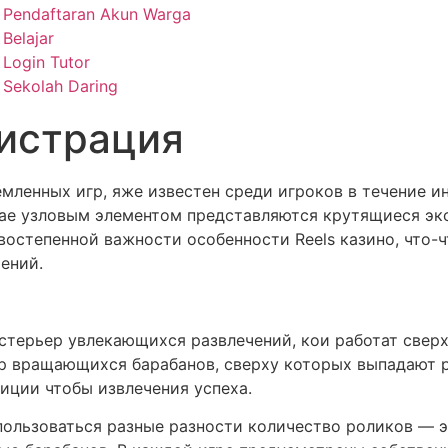
Pendaftaran Akun Warga
Belajar
Login Tutor
Sekolah Daring
гистрация
емленных игр, яже известен среди игроков в течение и
 кае узловым элементом представляются крутящиеся эк
востепенной важности особенности Reels казино, что-
ений.
стерьер увлекающихся развлечений, кои работат свер
ор вращающихся барабанов, сверху которых выпадают 
иции чтобы извлечения успеха.
ользоваться разные разности количество роликов — эл