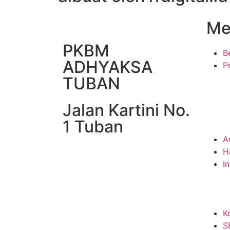
Me
PKBM
B
ADHYAKSA
Pr
TUBAN
Jalan Kartini No.
1 Tuban
A
H
I
K
S