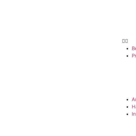
B
Pr
A
H
I