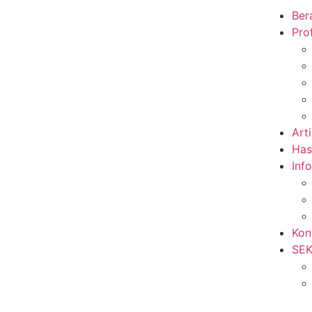
Ber
Prof
Arti
Has
Inf
Kon
SE