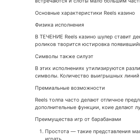
встречаются и слоты мало большим част
Основные характеристики Reels казино
Физика исполнения
В ТЕЧЕНИЕ Reels казино шулер ставит де
роликов творится юстировка появивший
Символы также силуэт
В этих исполнениях утилизируются разли
символы. Количество выигрышных линий ч
Премиальные возможности
Reels толпа часто делают отличное пре
дополнительные функции, коие делают л
Преимущества игр от барабанами
Простота — такие представления ма
играть.