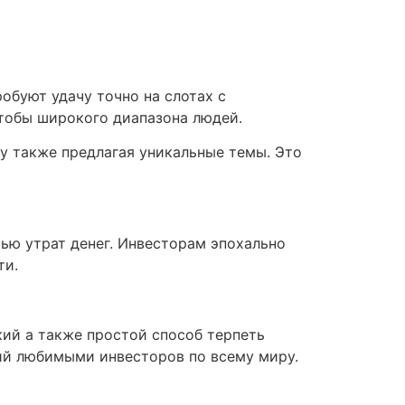
обуют удачу точно на слотах с
тобы широкого диапазона людей.
ку также предлагая уникальные темы. Это
ью утрат денег. Инвесторам эпохально
ти.
кий а также простой способ терпеть
ний любимыми инвесторов по всему миру.