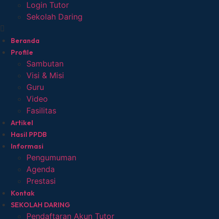
Login Tutor
Sekolah Daring
Beranda
Profile
Sambutan
Visi & Misi
Guru
Video
Fasilitas
Artikel
Hasil PPDB
Informasi
Pengumuman
Agenda
Prestasi
Kontak
SEKOLAH DARING
Pendaftaran Akun Tutor