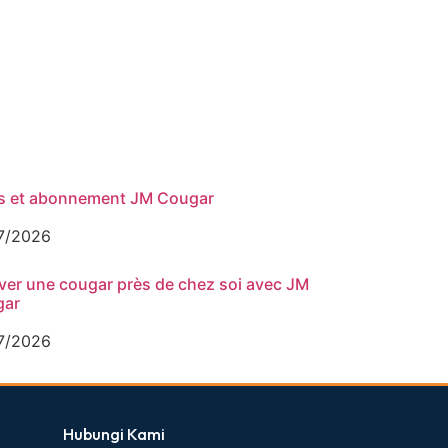
fs et abonnement JM Cougar
7/2026
ver une cougar près de chez soi avec JM
gar
7/2026
Hubungi Kami