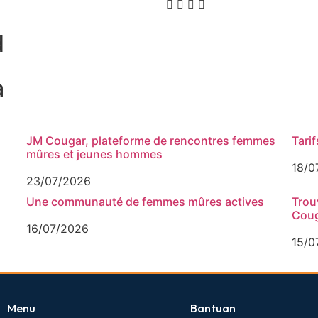
d
a
JM Cougar, plateforme de rencontres femmes
Tari
mûres et jeunes hommes
18/0
23/07/2026
Une communauté de femmes mûres actives
Trou
Cou
16/07/2026
15/0
Menu
Bantuan