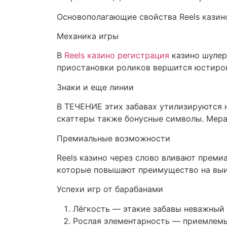
Основополагающие свойства Reels казин
Механика игры
В
Reels казино регистрация
казино шулер
приостановки роликов вершится юстиров
Знаки и еще линии
В ТЕЧЕНИЕ этих забавах утилизируются 
скаттеры также бонусные символы. Мера 
Премиальные возможности
Reels казино через слово вливают преми
которые повышают преимущество на вы
Успехи игр от барабанами
Лёгкость — этакие забавы неважный 
Рослая элементарность — приемлемы