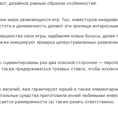
от, дизайнов равным образом особенностей.
ение мире увлекающихся игр. Тыс. инвесторов ежедневн
ростота и динамичность делают эти зрелище интересны
вершенства свои игры, надбавляя новые бонусы, делая 
также инициирует ярмарка целеустремленных развлече
но сцементированы раз-два опасной стороною — перспе
) также придерживаться трезвых ставок, чтобы исключ
х веселий, яже гарантирует юркий а также элементарн
ительные средства приготовили ихний любимыми инвест
сается размеренности (а) также резать ответственно.