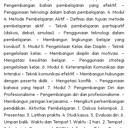
Pengembangan bahan pembelajaran yang efektif. –
Penggunaan teknologi dalam bahan pembelajaran. 4. Modul
4: Metode Pembelajaran Aktif – Definisi dan tujuan metode
pembelajaran aktif. – Teknik pembelajaran partisipatif
(diskusi, debat, simulasi). – Penggunaan teknologi dalam
pembelajaran. – Membangun lingkungan belajar yang
kondusif. 5. Modul 5: Pengelolaan Kelas dan Disiplin – Teknik
pengelolaan kelas. – Membangun disiplin dan motivasi. –
Mengatasi kesulitan belajar. – Penggunaan strategi
pengelolaan kelas. 6. Modul 6: Keterampilan Komunikasi dan
Interaksi – Teknik komunikasi efektif. – Membangun hubungan
dengan peserta didik. – Mengatasi konflik. – Penggunaan
bahasa yang tepat. 7. Modul 7: Pengembangan Diri dan
Profesionalisme – Pengembangan diri dan profesionalisme. –
Membangun jaringan kerjasama. – Mengikuti perkembangan
pendidikan. Aktivitas Pembelajaran 1. Diskusi kelompok. 2.
Presentasi. 3. Latihan praktis. 4. Studi kasus. 5. Evaluasi diri. 6.
Umpan balik. Waktu dan Tempat 1. Waktu : 2 hari. 2. Tempat :