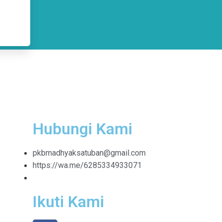
Hubungi Kami
pkbmadhyaksatuban@gmail.com
https://wa.me/6285334933071
Ikuti Kami