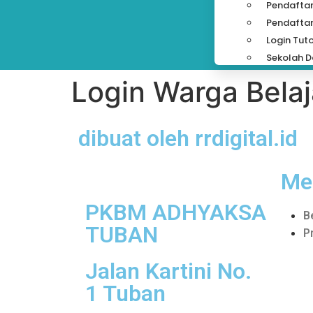
Pendaftar
Pendaftar
Login Tut
Sekolah D
Login Warga Belaj
dibuat oleh rrdigital.id
Me
PKBM ADHYAKSA
B
TUBAN
P
Jalan Kartini No.
1 Tuban