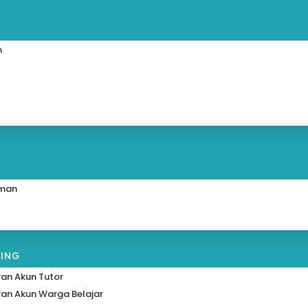
n
man
RING
an Akun Tutor
an Akun Warga Belajar