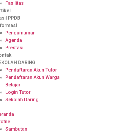
Fasilitas
rtikel
asil PPDB
nformasi
Pengumuman
Agenda
Prestasi
ontak
EKOLAH DARING
Pendaftaran Akun Tutor
Pendaftaran Akun Warga
Belajar
Login Tutor
Sekolah Daring
eranda
ofile
Sambutan