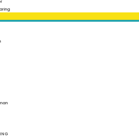
or
aring
n
man
RING