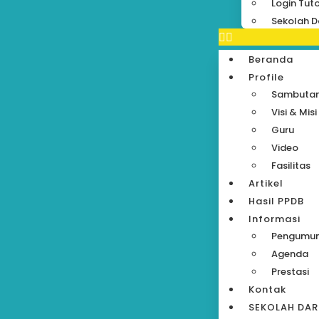
Login Tut
Sekolah D
Beranda
Profile
Sambuta
Visi & Misi
Guru
Video
Fasilitas
Artikel
Hasil PPDB
Informasi
Pengumu
Agenda
Prestasi
Kontak
SEKOLAH DA