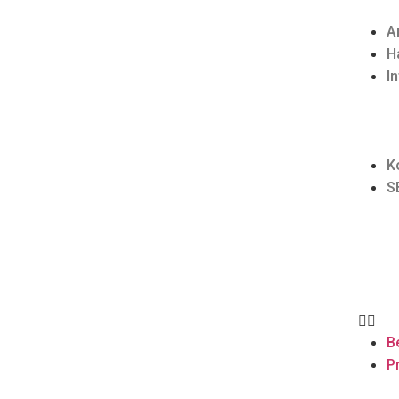
A
H
I
K
S
B
Pr