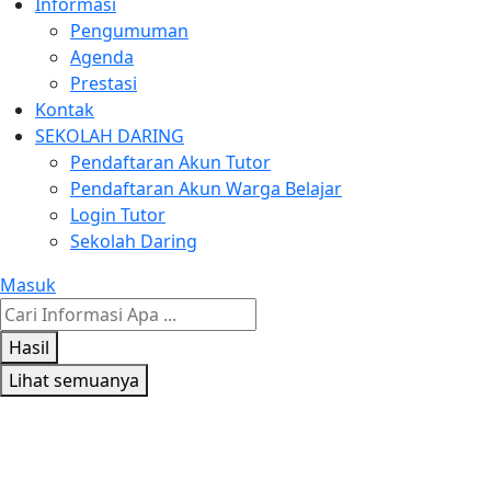
Informasi
Pengumuman
Agenda
Prestasi
Kontak
SEKOLAH DARING
Pendaftaran Akun Tutor
Pendaftaran Akun Warga Belajar
Login Tutor
Sekolah Daring
Masuk
Search
...
Hasil
Lihat semuanya