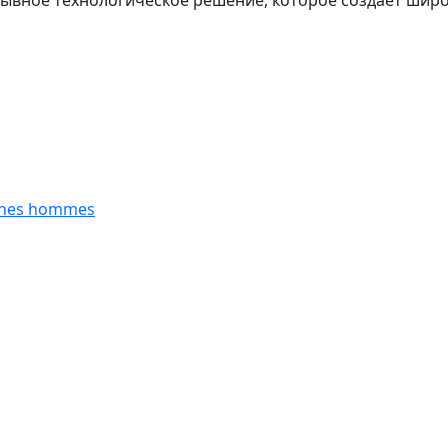
рывное технологическое решение, которое создает шир
eunes hommes