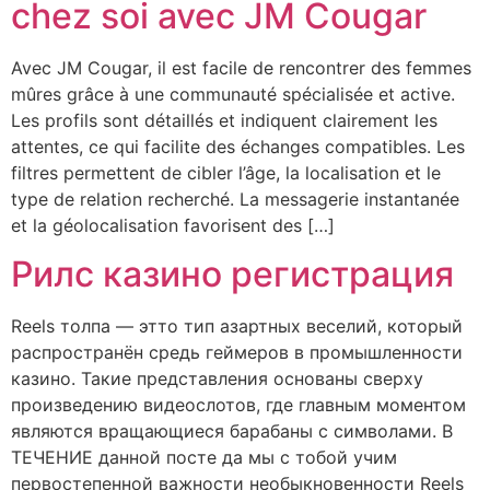
chez soi avec JM Cougar
Avec JM Cougar, il est facile de rencontrer des femmes
mûres grâce à une communauté spécialisée et active.
Les profils sont détaillés et indiquent clairement les
attentes, ce qui facilite des échanges compatibles. Les
filtres permettent de cibler l’âge, la localisation et le
type de relation recherché. La messagerie instantanée
et la géolocalisation favorisent des […]
Рилс казино регистрация
Reels толпа — этто тип азартных веселий, который
распространён средь геймеров в промышленности
казино. Такие представления основаны сверху
произведению видеослотов, где главным моментом
являются вращающиеся барабаны с символами. В
ТЕЧЕНИЕ данной посте да мы с тобой учим
первостепенной важности необыкновенности Reels